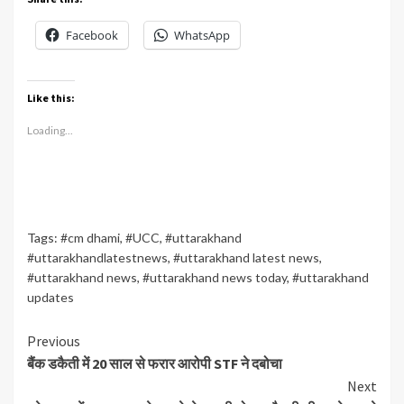
Facebook
WhatsApp
Like this:
Loading...
Tags:
#cm dhami
,
#UCC
,
#uttarakhand
#uttarakhandlatestnews
,
#uttarakhand latest news
,
#uttarakhand news
,
#uttarakhand news today
,
#uttarakhand
updates
Continue
Previous
बैंक डकैती में 20 साल से फरार आरोपी STF ने दबोचा
Reading
Next