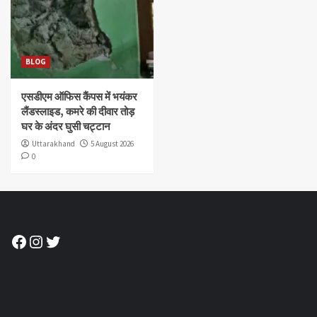
BLOG
एसडीएम ऑफिस कैंपस में भयंकर
लैंडस्लाइड, कमरे की दीवार तोड़
घर के अंदर घुसी चट्टान
Uttarakhand
5 August 2026
0
Facebook
Instagram
Twitter