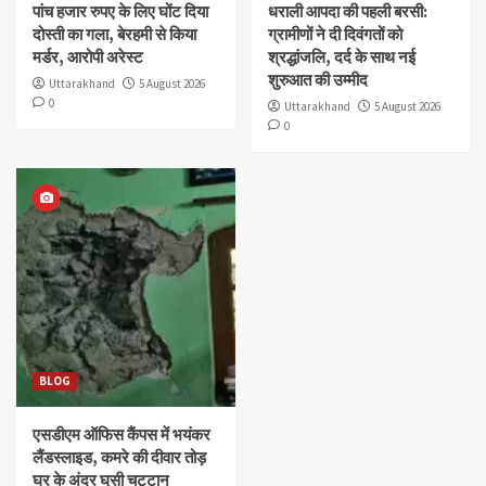
पांच हजार रुपए के लिए घोंट दिया
धराली आपदा की पहली बरसी:
दोस्ती का गला, बेरहमी से किया
ग्रामीणों ने दी दिवंगतों को
मर्डर, आरोपी अरेस्ट
श्रद्धांजलि, दर्द के साथ नई
शुरुआत की उम्मीद
Uttarakhand
5 August 2026
0
Uttarakhand
5 August 2026
0
BLOG
एसडीएम ऑफिस कैंपस में भयंकर
लैंडस्लाइड, कमरे की दीवार तोड़
घर के अंदर घुसी चट्टान