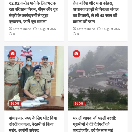
₹2.82 करोड़ पाने के लिए भटक
तेज बारिश और घना कोहरा,
रहा परिवहन निगम, पीएम और गृह
अचानक झाड़ी से निकला जंगल
मंत्री के कार्यक्रमों से जुड़ा
का शिकारी, ले ली 48 साल की
प्रकरण, जानें पूरा मामला
कमला की जान
Uttarakhand
5 August 2026
Uttarakhand
5 August 2026
0
0
BLOG
BLOG
पांच हजार रुपए के लिए घोंट दिया
धराली आपदा की पहली बरसी:
दोस्ती का गला, बेरहमी से किया
ग्रामीणों ने दी दिवंगतों को
मर्डर, आरोपी अरेस्ट
श्रद्धांजलि, दर्द के साथ नई