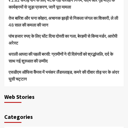
₹2.82 करोड़ पाने के लिए भटक रहा परिवहन निगम, पीएम और गृह मंत्री के
कार्यक्रमों से जुड़ा प्रकरण, जानें पूरा मामला
तेज बारिश और घना कोहरा, अचानक झाड़ी से निकला जंगल का शिकारी, ले ली
48 साल की कमला की जान
पांच हजार रुपए के लिए घोंट दिया दोस्ती का गला, बेरहमी से किया मर्डर, आरोपी
अरेस्ट
धराली आपदा की पहली बरसी: ग्रामीणों ने दी दिवंगतों को श्रद्धांजलि, दर्द के
साथ नई शुरुआत की उम्मीद
एसडीएम ऑफिस कैंपस में भयंकर लैंडस्लाइड, कमरे की दीवार तोड़ घर के अंदर
घुसी चट्टान
Web Stories
Categories