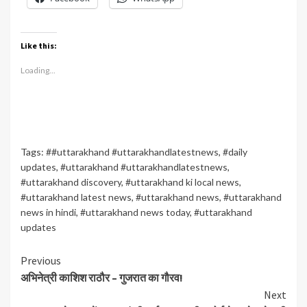
Like this:
Loading...
Tags:
##uttarakhand #uttarakhandlatestnews
,
#daily
updates
,
#uttarakhand #uttarakhandlatestnews
,
#uttarakhand discovery
,
#uttarakhand ki local news
,
#uttarakhand latest news
,
#uttarakhand news
,
#uttarakhand
news in hindi
,
#uttarakhand news today
,
#uttarakhand
updates
Continue
Previous
अभिनेत्री काशिश राठौर – गुजरात का गौरव!
Reading
Next