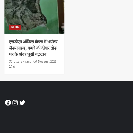
BLOG
एसडीएम ऑफिस कैंपस में भयंकर
लैंडस्लाइड, कमरे की दीवार तोड़
घर के अंदर घुसी चट्टान
Uttarakhand
5 August 2026
0
Facebook
Instagram
Twitter