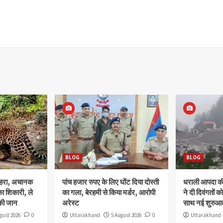
BLOG
BLOG
ोहरा, अचानक
पांच हजार रुपए के लिए घोंट दिया दोस्ती
धराली आपदा की 
ा शिकारी, ले
का गला, बेरहमी से किया मर्डर, आरोपी
ने दी दिवंगतों को
की जान
अरेस्ट
साथ नई शुरुआत
gust 2026
0
Uttarakhand
5 August 2026
0
Uttarakhand