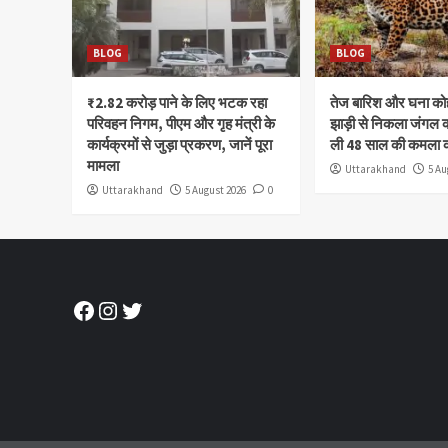
BLOG
BLOG
₹2.82 करोड़ पाने के लिए भटक रहा
तेज बारिश और घना क
परिवहन निगम, पीएम और गृह मंत्री के
झाड़ी से निकला जंगल क
कार्यक्रमों से जुड़ा प्रकरण, जानें पूरा
ली 48 साल की कमला 
मामला
Uttarakhand
5 Au
Uttarakhand
5 August 2026
0
Facebook
Instagram
Twitter