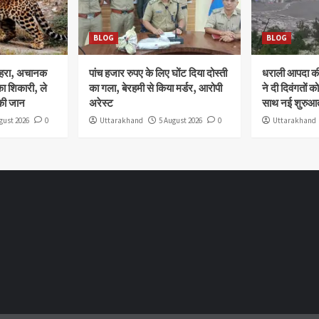
BLOG
BLOG
ोहरा, अचानक
पांच हजार रुपए के लिए घोंट दिया दोस्ती
धराली आपदा की 
ा शिकारी, ले
का गला, बेरहमी से किया मर्डर, आरोपी
ने दी दिवंगतों को
की जान
अरेस्ट
साथ नई शुरुआत
gust 2026
0
Uttarakhand
5 August 2026
0
Uttarakhand