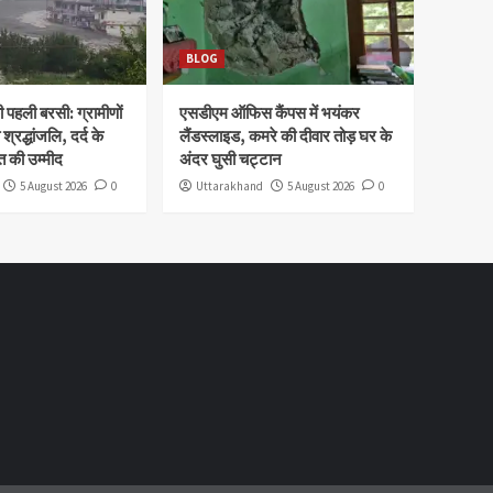
BLOG
पहली बरसी: ग्रामीणों
एसडीएम ऑफिस कैंपस में भयंकर
 श्रद्धांजलि, दर्द के
लैंडस्लाइड, कमरे की दीवार तोड़ घर के
 की उम्मीद
अंदर घुसी चट्टान
5 August 2026
0
Uttarakhand
5 August 2026
0