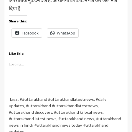
अपराधिक मुकदमे दर्ज हैं. आरोपियों को कोर्ट में पेश कर जेल भेज
दिया है.
Share this:
Facebook
WhatsApp
Like this:
Loading...
Tags:
##uttarakhand #uttarakhandlatestnews
,
#daily
updates
,
#uttarakhand #uttarakhandlatestnews
,
#uttarakhand discovery
,
#uttarakhand ki local news
,
#uttarakhand latest news
,
#uttarakhand news
,
#uttarakhand
news in hindi
,
#uttarakhand news today
,
#uttarakhand
updates