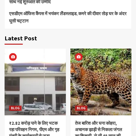
साथ नई शुरुआत की उम्मीद
एसडीएम ऑफिस कैंपस में भयंकर लैंडस्लाइड, कमरे की दीवार तोड़ घर के अंदर
घुसी चट्टान
Latest Post
BLOG
BLOG
₹2.82 करोड़ पाने के लिए भटक
तेज बारिश और घना कोहरा,
रहा परिवहन निगम, पीएम और गृह
अचानक झाड़ी से निकला जंगल
मंत्री के कार्यक्रमों से जुड़ा
का शिकारी, ले ली 48 साल की