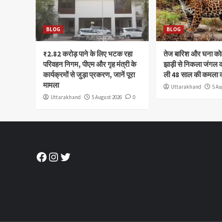
BLOG
BLOG
₹2.82 करोड़ पाने के लिए भटक रहा
तेज बारिश और घना क
परिवहन निगम, पीएम और गृह मंत्री के
झाड़ी से निकला जंगल क
कार्यक्रमों से जुड़ा प्रकरण, जानें पूरा
ली 48 साल की कमला 
मामला
Uttarakhand
5 Au
Uttarakhand
5 August 2026
0
Facebook
Instagram
Twitter