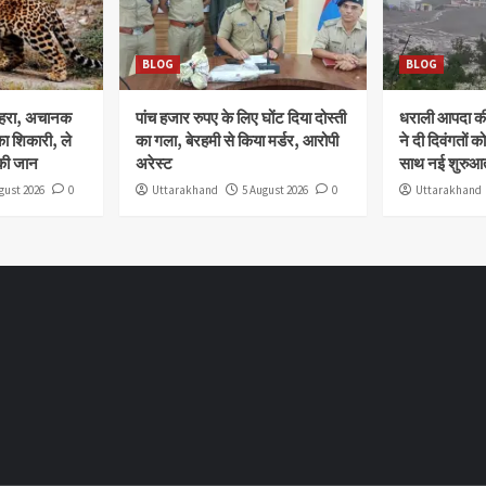
BLOG
BLOG
ोहरा, अचानक
पांच हजार रुपए के लिए घोंट दिया दोस्ती
धराली आपदा की 
ा शिकारी, ले
का गला, बेरहमी से किया मर्डर, आरोपी
ने दी दिवंगतों को
की जान
अरेस्ट
साथ नई शुरुआत
gust 2026
0
Uttarakhand
5 August 2026
0
Uttarakhand