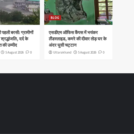
BLOG
पहली बरसी: ग्रामीणों
एसडीएम ऑफिस कैंपस में भयंकर
 श्रद्धांजलि, दर्द के
लैंडस्लाइड, कमरे की दीवार तोड़ घर के
 की उम्मीद
अंदर घुसी चट्टान
5 August 2026
0
Uttarakhand
5 August 2026
0