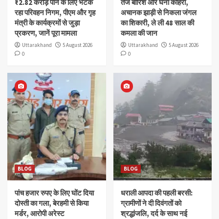
₹2.82 करोड़ पाने के लिए भटक
तेज बारिश और घना कोहरा,
रहा परिवहन निगम, पीएम और गृह
अचानक झाड़ी से निकला जंगल
मंत्री के कार्यक्रमों से जुड़ा
का शिकारी, ले ली 48 साल की
प्रकरण, जानें पूरा मामला
कमला की जान
Uttarakhand
5 August 2026
Uttarakhand
5 August 2026
0
0
BLOG
BLOG
पांच हजार रुपए के लिए घोंट दिया
धराली आपदा की पहली बरसी:
दोस्ती का गला, बेरहमी से किया
ग्रामीणों ने दी दिवंगतों को
मर्डर, आरोपी अरेस्ट
श्रद्धांजलि, दर्द के साथ नई