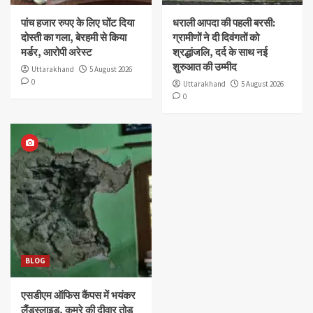
पांच हजार रुपए के लिए घोंट दिया
धराली आपदा की पहली बरसी:
दोस्ती का गला, बेरहमी से किया
ग्रामीणों ने दी दिवंगतों को
मर्डर, आरोपी अरेस्ट
श्रद्धांजलि, दर्द के साथ नई
शुरुआत की उम्मीद
Uttarakhand
5 August 2026
0
Uttarakhand
5 August 2026
0
BLOG
एसडीएम ऑफिस कैंपस में भयंकर
लैंडस्लाइड, कमरे की दीवार तोड़