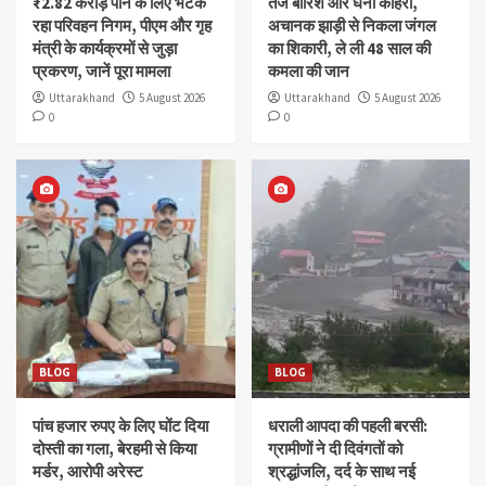
₹2.82 करोड़ पाने के लिए भटक
तेज बारिश और घना कोहरा,
रहा परिवहन निगम, पीएम और गृह
अचानक झाड़ी से निकला जंगल
मंत्री के कार्यक्रमों से जुड़ा
का शिकारी, ले ली 48 साल की
प्रकरण, जानें पूरा मामला
कमला की जान
Uttarakhand
5 August 2026
Uttarakhand
5 August 2026
0
0
BLOG
BLOG
पांच हजार रुपए के लिए घोंट दिया
धराली आपदा की पहली बरसी:
दोस्ती का गला, बेरहमी से किया
ग्रामीणों ने दी दिवंगतों को
मर्डर, आरोपी अरेस्ट
श्रद्धांजलि, दर्द के साथ नई