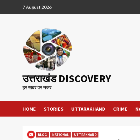
Skip
7 August 2026
to
content
उत्तराखंड DISCOVERY
हर खबर पर नजर
HOME
STORIES
UTTARAKHAND
CRIME
N
BLOG
NATIONAL
UTTRAKHAND