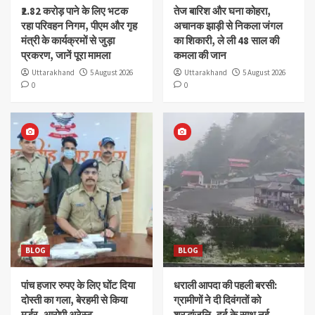
₹2.82 करोड़ पाने के लिए भटक
तेज बारिश और घना कोहरा,
रहा परिवहन निगम, पीएम और गृह
अचानक झाड़ी से निकला जंगल
मंत्री के कार्यक्रमों से जुड़ा
का शिकारी, ले ली 48 साल की
प्रकरण, जानें पूरा मामला
कमला की जान
Uttarakhand
5 August 2026
Uttarakhand
5 August 2026
0
0
BLOG
BLOG
पांच हजार रुपए के लिए घोंट दिया
धराली आपदा की पहली बरसी:
दोस्ती का गला, बेरहमी से किया
ग्रामीणों ने दी दिवंगतों को
मर्डर, आरोपी अरेस्ट
श्रद्धांजलि, दर्द के साथ नई