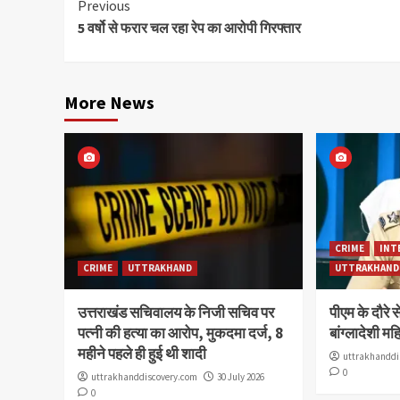
Continue
Previous
5 वर्षो से फरार चल रहा रेप का आरोपी गिरफ्तार
Reading
More News
CRIME
INT
CRIME
UTTRAKHAND
UTTRAKHAND
उत्तराखंड सचिवालय के निजी सचिव पर
पीएम के दौरे स
पत्नी की हत्या का आरोप, मुकदमा दर्ज, 8
बांग्लादेशी म
महीने पहले ही हुई थी शादी
uttrakhanddi
0
uttrakhanddiscovery.com
30 July 2026
0