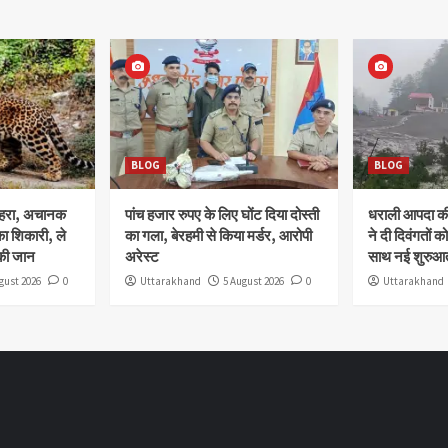
BLOG
BLOG
ोहरा, अचानक
पांच हजार रुपए के लिए घोंट दिया दोस्ती
धराली आपदा की 
ा शिकारी, ले
का गला, बेरहमी से किया मर्डर, आरोपी
ने दी दिवंगतों को
की जान
अरेस्ट
साथ नई शुरुआत
gust 2026
0
Uttarakhand
5 August 2026
0
Uttarakhand