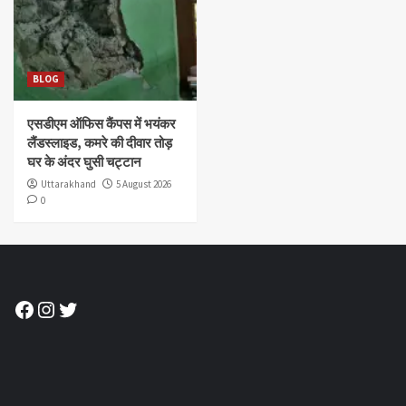
BLOG
एसडीएम ऑफिस कैंपस में भयंकर
लैंडस्लाइड, कमरे की दीवार तोड़
घर के अंदर घुसी चट्टान
Uttarakhand
5 August 2026
0
Facebook
Instagram
Twitter