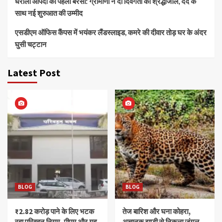
धराली आपदा की पहली बरसी: ग्रामीणों ने दी दिवंगतों को श्रद्धांजलि, दर्द के
साथ नई शुरुआत की उम्मीद
एसडीएम ऑफिस कैंपस में भयंकर लैंडस्लाइड, कमरे की दीवार तोड़ घर के अंदर
घुसी चट्टान
Latest Post
BLOG
BLOG
₹2.82 करोड़ पाने के लिए भटक
तेज बारिश और घना कोहरा,
रहा परिवहन निगम, पीएम और गृह
अचानक झाड़ी से निकला जंगल