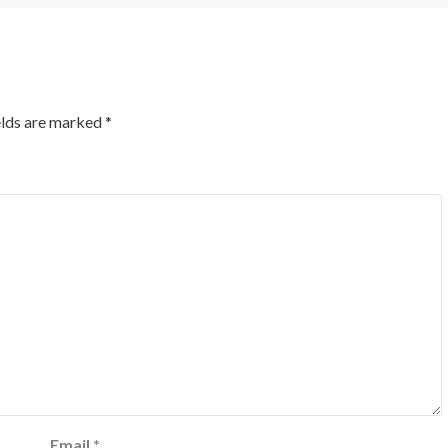
elds are marked
*
Email
*