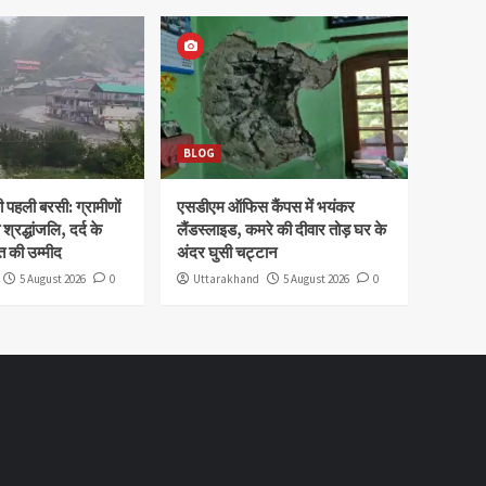
BLOG
पहली बरसी: ग्रामीणों
एसडीएम ऑफिस कैंपस में भयंकर
 श्रद्धांजलि, दर्द के
लैंडस्लाइड, कमरे की दीवार तोड़ घर के
 की उम्मीद
अंदर घुसी चट्टान
5 August 2026
0
Uttarakhand
5 August 2026
0