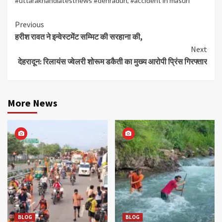
#uttarakhandlatestnews #dehradun
,
#accident in masuri
Continue
Previous
हरीश रावत ने इन्वेस्टमेंट सम्मिट की सरहाना की,
Reading
Next
देहरादून: रिलायंस ज्वेलरी शोरूम डकैती का मुख्य आरोपी प्रिंस गिरफ्तार
More News
BLOG
BLOG