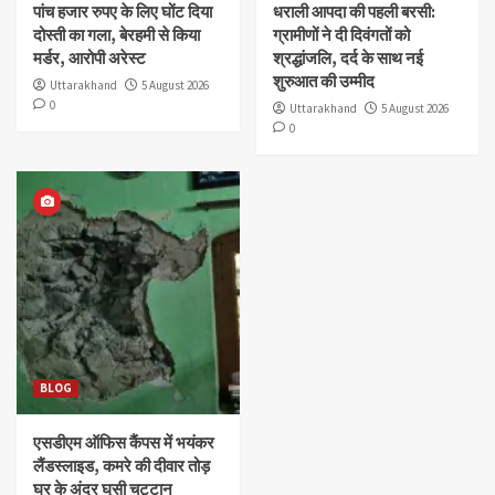
पांच हजार रुपए के लिए घोंट दिया
धराली आपदा की पहली बरसी:
दोस्ती का गला, बेरहमी से किया
ग्रामीणों ने दी दिवंगतों को
मर्डर, आरोपी अरेस्ट
श्रद्धांजलि, दर्द के साथ नई
शुरुआत की उम्मीद
Uttarakhand
5 August 2026
0
Uttarakhand
5 August 2026
0
BLOG
एसडीएम ऑफिस कैंपस में भयंकर
लैंडस्लाइड, कमरे की दीवार तोड़
घर के अंदर घुसी चट्टान